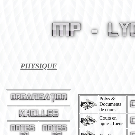
PHYSIQUE
Polys &
Documents
de cours
Cours en
ligne - Liens