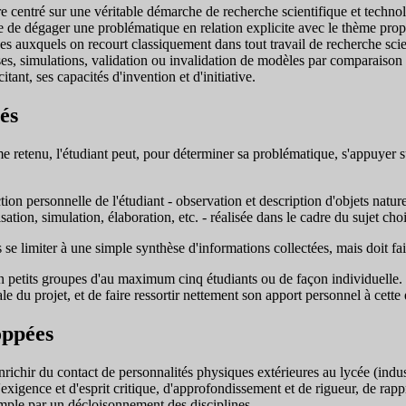
tre centré sur une véritable démarche de recherche scientifique et technol
ttre de dégager une problématique en relation explicite avec le thème pr
s auxquels on recourt classiquement dans tout travail de recherche scien
s, simulations, validation ou invalidation de modèles par comparaison a
tant, ses capacités d'invention et d'initiative.
és
e retenu, l'étudiant peut, pour déterminer sa problématique, s'appuyer s
ion personnelle de l'étudiant - observation et description d'objets natur
ion, simulation, élaboration, etc. - réalisée dans le cadre du sujet cho
se limiter à une simple synthèse d'informations collectées, mais doit fair
n petits groupes d'au maximum cinq étudiants ou de façon individuelle. Dan
ale du projet, et de faire ressortir nettement son apport personnel à ce
oppées
nrichir du contact de personnalités physiques extérieures au lycée (indus
 d'exigence et d'esprit critique, d'approfondissement et de rigueur, de r
emple par un décloisonnement des disciplines.