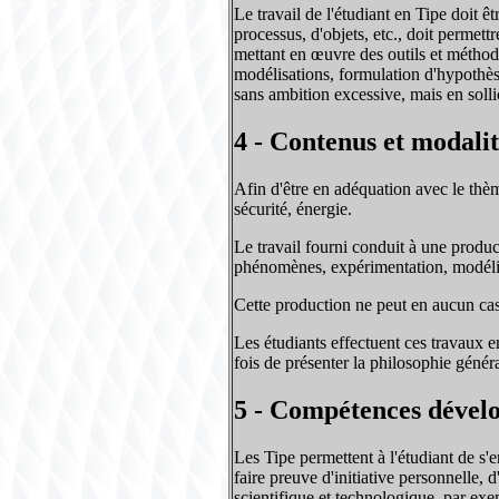
Le travail de l'étudiant en Tipe doit ê
processus, d'objets, etc., doit perme
mettant en œuvre des outils et méthode
modélisations, formulation d'hypothèse
sans ambition excessive, mais en sollici
4 - Contenus et modalit
Afin d'être en adéquation avec le thèm
sécurité, énergie.
Le travail fourni conduit à une product
phénomènes, expérimentation, modélisat
Cette production ne peut en aucun cas 
Les étudiants effectuent ces travaux e
fois de présenter la philosophie génér
5 - Compétences dével
Les Tipe permettent à l'étudiant de s'e
faire preuve d'initiative personnelle,
scientifique et technologique, par ex