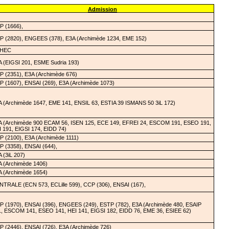
Admission
P (1666),
P (2820), ENGEES (378), E3A (Archimède 1234, EME 152)
HEC
A (EIGSI 201, ESME Sudria 193)
P (2351), E3A (Archimède 676)
 (1607), ENSAI (269), E3A (Archimède 1073)
A (Archimède 1647, EME 141, ENSIL 63, ESTIA 39 ISMANS 50 3iL 172)
A (Archimède 900 ECAM 56, ISEN 125, ECE 149, EFREI 24, ESCOM 191, ESEO 191,
 191, EIGSI 174, EIDD 74)
 (2100), E3A (Archimède 1111)
 (3358), ENSAI (644),
 (3iL 207)
A (Archimède 1406)
A (Archimède 1654)
NTRALE (ECN 573, ECLille 599), CCP (306), ENSAI (167),
P (1970), ENSAI (396), ENGEES (249), ESTP (782), E3A (Archimède 480, ESAIP
1, ESCOM 141, ESEO 141, HEI 141, EIGSI 182, EIDD 76, EME 36, ESIEE 62)
 (2446), ENSAI (726), E3A (Archimède 726)