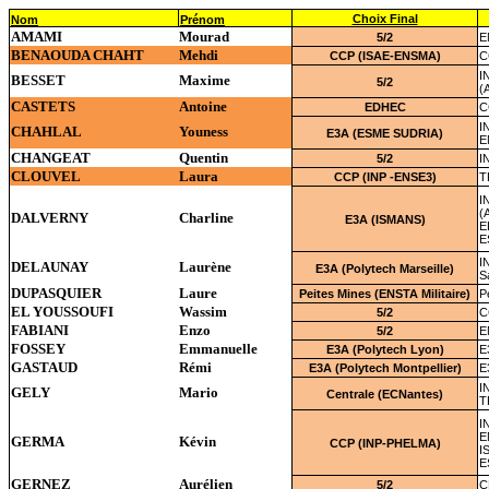
Choix Final
Nom
Prénom
AMAMI
Mourad
5/2
E
BENAOUDA CHAHT
Mehdi
CCP (ISAE-ENSMA)
C
I
BESSET
Maxime
5/2
(
CASTETS
Antoine
EDHEC
C
I
CHAHLAL
Youness
E3A (ESME SUDRIA)
E
CHANGEAT
Quentin
5/2
I
CLOUVEL
Laura
CCP (INP -ENSE3)
T
I
(
DALVERNY
Charline
E3A (ISMANS)
E
E
I
DELAUNAY
Laurène
E3A (Polytech Marseille)
S
DUPASQUIER
Laure
Peites Mines (ENSTA Militaire)
P
EL YOUSSOUFI
Wassim
5/2
C
FABIANI
Enzo
5/2
E
FOSSEY
Emmanuelle
E3A (Polytech Lyon)
E
GASTAUD
Rémi
E3A (Polytech Montpellier)
E
I
GELY
Mario
Centrale (ECNantes)
T
I
E
GERMA
Kévin
CCP (INP-PHELMA)
I
E
GERNEZ
Aurélien
5/2
C