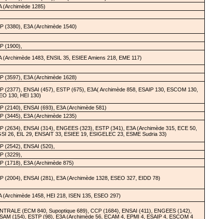
A (Archimède 1285)
P (3380), E3A (Archimède 1540)
P (1900),
A (Archimède 1483, ENSIL 35, ESIEE Amiens 218, EME 117)
P (3597), E3A (Archimède 1628)
P (2377), ENSAI (457), ESTP (675), E3A( Archimède 858, ESAIP 130, ESCOM 130,
EO 130, HEI 130)
 (2140), ENSAI (693), E3A (Archimède 581)
P (3445), E3A (Archimède 1235)
P (2634), ENSAI (314), ENGEES (323), ESTP (341), E3A (Archimède 315, ECE 50,
SI 26, EIL 29, ENSAIT 33, ESIEE 19, ESIGELEC 23, ESME Sudria 33)
 (2542), ENSAI (520),
P (3229),
P (1718), E3A (Archimède 875)
P (2004), ENSAI (281), E3A (Archimède 1328, ESEO 327, EIDD 78)
A (Archimède 1458, HEI 218, ISEN 135, ESEO 297)
NTRALE (ECM 840, Supoptique 689), CCP (1684), ENSAI (411), ENGEES (142),
SAM (154), ESTP (98), E3A (Archimède 56, ECAM 4, EPMI 4, ESAIP 4, ESCOM 4