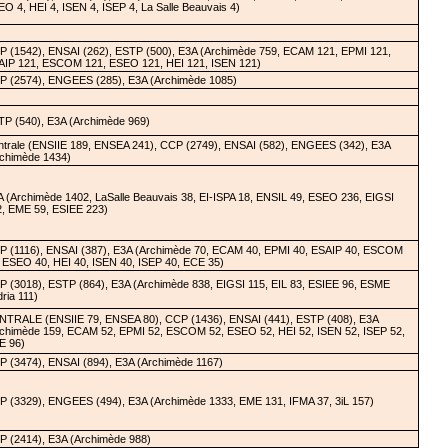
O 4, HEI 4, ISEN 4, ISEP 4, La Salle Beauvais 4)
P (1542), ENSAI (262), ESTP (500), E3A (Archimède 759, ECAM 121, EPMI 121,
AIP 121, ESCOM 121, ESEO 121, HEI 121, ISEN 121)
P (2574), ENGEES (285), E3A (Archimède 1085)
TP (540), E3A (Archimède 969)
ntrale (ENSIIE 189, ENSEA 241), CCP (2749), ENSAI (582), ENGEES (342), E3A
rchimède 1434)
 (Archimède 1402, LaSalle Beauvais 38, EI-ISPA 18, ENSIL 49, ESEO 236, EIGSI
2, EME 59, ESIEE 223)
P (1116), ENSAI (387), E3A (Archimède 70, ECAM 40, EPMI 40, ESAIP 40, ESCOM
 ESEO 40, HEI 40, ISEN 40, ISEP 40, ECE 35)
 (3018), ESTP (864), E3A (Archimède 838, EIGSI 115, EIL 83, ESIEE 96, ESME
ria 111)
NTRALE (ENSIIE 79, ENSEA 80), CCP (1436), ENSAI (441), ESTP (408), E3A
rchimède 159, ECAM 52, EPMI 52, ESCOM 52, ESEO 52, HEI 52, ISEN 52, ISEP 52,
E 96)
 (3474), ENSAI (894), E3A (Archimède 1167)
P (3329), ENGEES (494), E3A (Archimède 1333, EME 131, IFMA 37, 3iL 157)
P (2414), E3A (Archimède 988)