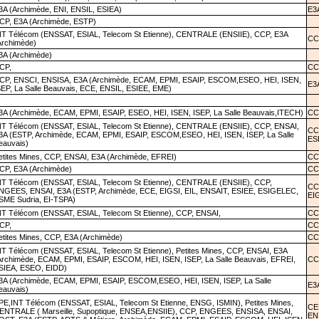
3A (Archimède, ENI, ENSIL, ESIEA)
E3
CP, E3A (Archimède, ESTP)
NT Télécom (ENSSAT, ESIAL, Telecom St Etienne), CENTRALE (ENSIIE), CCP, E3A
CC
Archimède)
3A (Archimède)
CP,
CC
CP, ENSCI, ENSISA, E3A (Archimède, ECAM, EPMI, ESAIP, ESCOM,ESEO, HEI, ISEN,
E3
SEP, La Salle Beauvais, ECE, ENSIL, ESIEE, EME)
3A (Archimède, ECAM, EPMI, ESAIP, ESEO, HEI, ISEN, ISEP, La Salle Beauvais,ITECH)
CC
NT Télécom (ENSSAT, ESIAL, Telecom St Etienne), CENTRALE (ENSIIE), CCP, ENSAI,
CC
3A (ESTP, Archimède, ECAM, EPMI, ESAIP, ESCOM,ESEO, HEI, ISEN, ISEP, La Salle
ES
eauvais)
etites Mines, CCP, ENSAI, E3A (Archimède, EFREI)
CCP
CP, E3A (Archimède)
CC
NT Télécom (ENSSAT, ESIAL, Telecom St Etienne), CENTRALE (ENSIIE), CCP,
CC
NGEES, ENSAI, E3A (ESTP, Archimède, ECE, EIGSI, EIL, ENSAIT, ESIEE, ESIGELEC,
EIG
SME Sudria, EI-TSPA)
NT Télécom (ENSSAT, ESIAL, Telecom St Etienne), CCP, ENSAI,
CCP
CP,
CC
etites Mines, CCP, E3A (Archimède)
CC
NT Télécom (ENSSAT, ESIAL, Telecom St Etienne), Petites Mines, CCP, ENSAI, E3A
Archimède, ECAM, EPMI, ESAIP, ESCOM, HEI, ISEN, ISEP, La Salle Beauvais, EFREI,
CC
SIEA, ESEO, EIDD)
3A (Archimède, ECAM, EPMI, ESAIP, ESCOM,ESEO, HEI, ISEN, ISEP, La Salle
E3
eauvais)
PE,INT Télécom (ENSSAT, ESIAL, Telecom St Etienne, ENSG, ISMIN), Petites Mines,
CE
ENTRALE ( Marseille, Supoptique, ENSEA,ENSIIE), CCP, ENGEES, ENSISA, ENSAI,
EN