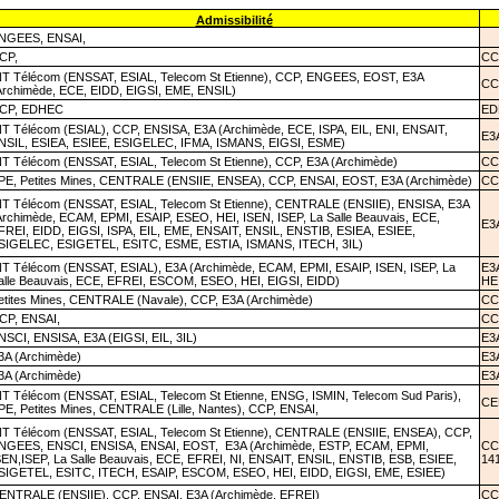
Admissibilité
NGEES, ENSAI,
CP,
CC
NT Télécom (ENSSAT, ESIAL, Telecom St Etienne), CCP, ENGEES, EOST, E3A
CC
Archimède, ECE, EIDD, EIGSI, EME, ENSIL)
CP, EDHEC
ED
NT Télécom (ESIAL), CCP, ENSISA, E3A (Archimède, ECE, ISPA, EIL, ENI, ENSAIT,
E3
NSIL, ESIEA, ESIEE, ESIGELEC, IFMA, ISMANS, EIGSI, ESME)
NT Télécom (ENSSAT, ESIAL, Telecom St Etienne), CCP, E3A (Archimède)
CC
PE, Petites Mines, CENTRALE (ENSIIE, ENSEA), CCP, ENSAI, EOST, E3A (Archimède)
CCP
NT Télécom (ENSSAT, ESIAL, Telecom St Etienne), CENTRALE (ENSIIE), ENSISA, E3A
Archimède, ECAM, EPMI, ESAIP, ESEO, HEI, ISEN, ISEP, La Salle Beauvais, ECE,
E3
FREI, EIDD, EIGSI, ISPA, EIL, EME, ENSAIT, ENSIL, ENSTIB, ESIEA, ESIEE,
SIGELEC, ESIGETEL, ESITC, ESME, ESTIA, ISMANS, ITECH, 3IL)
NT Télécom (ENSSAT, ESIAL), E3A (Archimède, ECAM, EPMI, ESAIP, ISEN, ISEP, La
E3
alle Beauvais, ECE, EFREI, ESCOM, ESEO, HEI, EIGSI, EIDD)
HEI
etites Mines, CENTRALE (Navale), CCP, E3A (Archimède)
CCP
CP, ENSAI,
CCP
NSCI, ENSISA, E3A (EIGSI, EIL, 3IL)
E3A
3A (Archimède)
E3
3A (Archimède)
E3
NT Télécom (ENSSAT, ESIAL, Telecom St Etienne, ENSG, ISMIN, Telecom Sud Paris),
CE
PE, Petites Mines, CENTRALE (Lille, Nantes), CCP, ENSAI,
NT Télécom (ENSSAT, ESIAL, Telecom St Etienne), CENTRALE (ENSIIE, ENSEA), CCP,
NGEES, ENSCI, ENSISA, ENSAI, EOST,
E3A (Archimède, ESTP, ECAM, EPMI,
CC
SEN,ISEP, La Salle Beauvais, ECE, EFREI, NI, ENSAIT, ENSIL, ENSTIB, ESB, ESIEE,
14
SIGETEL, ESITC, ITECH, ESAIP, ESCOM, ESEO, HEI, EIDD, EIGSI, EME, ESIEE)
ENTRALE (ENSIIE), CCP, ENSAI, E3A (Archimède, EFREI)
CCP