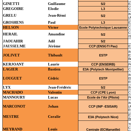
GINETTI
Guillaume
5/2
E
GREGOIRE
Elodie
L3
C
I
GRELU
Jean-Rémi
5/2
(
GROSHENS
Paul
L3
E
HELSON
Victor
Ecole Polytechnique Lausanne
C
C
HERAIL
Amandine
5/2
I
JAOUAHIR
Adil
5/2
JAUSSELME
Jérôme
CCP (ENSGTI Pau)
E
I
JOLIVET
Thibault
ESTP
E
B
KERJOANT
Laurie
CCP (ENSEIRB)
P
LAGIER
Bastien
E3A (Polytech Montpellier)
C
I
LOUGUET
Cédric
ESTP
E
E
LYX
Jean-Frédéric
5/2
I
MACHADO
Valentin
CCP (CPE Lyon)
C
MANNOURY
Lucas
Ecole de l'Air (Pilote)
P
I
MARCONOT
Johan
CCP (INP -ESISAR)
(
E
E
MESTRE
Coralie
E3A (Polytech Nice)
B
T
C
MEYRAND
Louis
Centrale (ECMarseille)