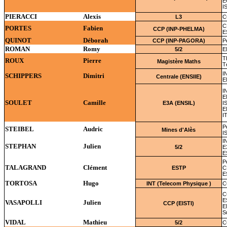
E
I
PIERACCI
Alexis
L3
C
C
PORTES
Fabien
CCP (INP-PHELMA)
E
QUINOT
Déborah
CCP (INP-PAGORA)
P
ROMAN
Romy
5/2
E
T
ROUX
Pierre
Magistère Maths
T
I
SCHIPPERS
Dimitri
Centrale (ENSIIE)
E
I
E
SOULET
Camille
E3A (ENSIL)
I
E
I
P
STEIBEL
Audric
Mines d'Alès
I
I
STEPHAN
Julien
5/2
E
E
P
TALAGRAND
Clément
ESTP
C
E
TORTOSA
Hugo
INT (Telecom Physique )
C
C
E
VASAPOLLI
Julien
CCP (EISTI)
E
S
VIDAL
Mathieu
5/2
C