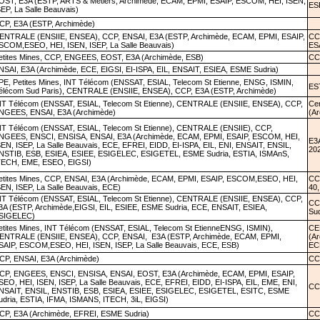
OST, E3A (ESTP, ARTS & Métiers, Archimède, ECAM, EPMI, ESAIP, ESCOM, HEI, ISEN,
ESE
SEP, La Salle Beauvais)
CP, E3A (ESTP, Archimède)
ENTRALE (ENSIIE, ENSEA), CCP, ENSAI, E3A (ESTP, Archimède, ECAM, EPMI, ESAIP,
CC
SCOM,ESEO, HEI, ISEN, ISEP, La Salle Beauvais)
ES
etites Mines, CCP, ENGEES, EOST, E3A (Archimède, ESB)
CC
NSAI, E3A (Archimède, ECE, EIGSI, EI-ISPA, EIL, ENSAIT, ESIEA, ESME Sudria)
PE, Petites Mines, INT Télécom (ENSSAT, ESIAL, Telecom St Etienne, ENSG, ISMIN,
ES
élécom Sud Paris), CENTRALE (ENSIIE, ENSEA), CCP, E3A (ESTP, Archimède)
NT Télécom (ENSSAT, ESIAL, Telecom St Etienne), CENTRALE (ENSIIE, ENSEA), CCP,
Ce
NGEES, ENSAI, E3A (Archimède)
(A
NT Télécom (ENSSAT, ESIAL, Telecom St Etienne), CENTRALE (ENSIIE), CCP,
NGEES, ENSCI, ENSISA, ENSAI, E3A (Archimède, ECAM, EPMI, ESAIP, ESCOM, HEI,
E3A
SEN, ISEP, La Salle Beauvais, ECE, EFREI, EIDD, EI-ISPA, EIL, ENI, ENSAIT, ENSIL,
20
NSTIB, ESB, ESIEA, ESIEE, ESIGELEC, ESIGETEL, ESME Sudria, ESTIA, ISMAnS,
TECH, EME, ESEO, EIGSI)
etites Mines, CCP, ENSAI, E3A (Archimède, ECAM, EPMI, ESAIP, ESCOM,ESEO, HEI,
CC
SEN, ISEP, La Salle Beauvais, ECE)
40,
NT Télécom (ENSSAT, ESIAL, Telecom St Etienne), CENTRALE (ENSIIE, ENSEA), CCP,
CCP
3A (ESTP, Archimède,EIGSI, EIL, ESIEE, ESME Sudria, ECE, ENSAIT, ESIEA,
Sud
SIGELEC)
etites Mines, INT Télécom (ENSSAT, ESIAL, Telecom St EtienneENSG, ISMIN),
CE
ENTRALE (ENSIIE, ENSEA), CCP, ENSAI,
E3A (ESTP, Archimède, ECAM, EPMI,
(A
SAIP, ESCOM,ESEO, HEI, ISEN, ISEP, La Salle Beauvais, ECE, ESB)
EC
CP, ENSAI, E3A (Archimède)
CCP
CP, ENGEES, ENSCI, ENSISA, ENSAI, EOST, E3A (Archimède, ECAM, EPMI, ESAIP,
SEO, HEI, ISEN, ISEP, La Salle Beauvais, ECE, EFREI, EIDD, EI-ISPA, EIL, EME, ENI,
CC
NSAIT, ENSIL, ENSTIB, ESB, ESIEA, ESIEE, ESIGELEC, ESIGETEL, ESITC, ESME
udria, ESTIA, IFMA, ISMANS, ITECH, 3iL, EIGSI)
CP, E3A (Archimède, EFREI, ESME Sudria)
CC