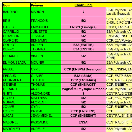
Choix Final
Nom
Prénom
E3A(Polytech - A
BAUDINO
MARION
?
Lasalle Beauvais
CENTRALE(IIE, E
BRIE
FRANCOIS
5/2
ENSIL,EIPC,ENI Va
CABES
EMMANUEL
ENSCI (Limoges)
ENSCI, ENSISA
CARRILLO
JUILIETTE
5/2
E3A(Polytech - A
CHAMBON
JESSICA
5/2
ENSISA, ENSCI, 
CLARENC
BENJAMIN
5/2
CCP, E3A(Polytec
COLLOT
ADRIEN
E3A(ENSTIB)
E3A(Polytech - A
DUFFO
THOMAS
E3A(ENSTIB)
E3A(Polytech - A
E3A(Polytech - Ar
DUHAMET
VINCENT
5/2
EPMI)
EL MOUSSAOUI
MOUNIR
5/2
E3A(Polytech - A
FAISSE
CYRIL
CCP (ENSMM Besançon)
CCP, ENSISA, ENS
FERAUD
OLIVIER
E3A (ISIMA)
CCP, ESTP, E3A(P
FOURMENT
THIBAUT
CCP (ENSIMAG)
CENTRALE(Supopti
GENEVE
THOMAS
CCP (ENSIACET)
CCP, ENSIETA
GERARD
ANAIS
Magistère Physique Grenoble
E3A(Polytech - A
GHITI
ALEXANDRE
?
CENTRALE(ENSE
GOYET
MATTHIAS
5/2
CCP, E3A(Polytec
GUIRAL
FLORENT
5/2
E3A(Polytech - A
JOUVE
CYRIL
5/2
CCP, ENSIETA, E3
LOSCO
PASCAL
CCP (ENSEIRB)
CCP
LUCAS
JEAN-MICHEL
CCP (ENSEEIHT)
CENTRALE(IIE, 
MAJOREL
PASCALINE
ENSAI
CENTRALE(IIE), C
MARCHIER
AURELIE
5/2
E3A(Polytech - A