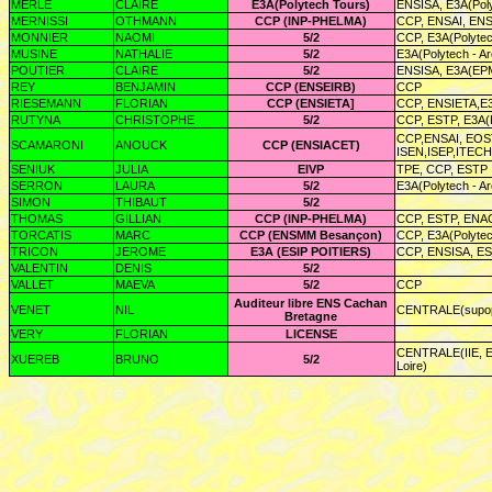
MERLE
CLAIRE
E3A(Polytech Tours)
ENSISA, E3A(Poly
MERNISSI
OTHMANN
CCP (INP-PHELMA)
CCP, ENSAI, ENSI
MONNIER
NAOMI
5/2
CCP, E3A(Polytec
MUSINE
NATHALIE
5/2
E3A(Polytech - A
POUTIER
CLAIRE
5/2
ENSISA, E3A(EP
REY
BENJAMIN
CCP (ENSEIRB)
CCP
RIESEMANN
FLORIAN
CCP (ENSIETA]
CCP, ENSIETA,E3
RUTYNA
CHRISTOPHE
5/2
CCP, ESTP, E3A(P
CCP,ENSAI, EOST
SCAMARONI
ANOUCK
CCP (ENSIACET)
ISEN,ISEP,ITECH, 
SENIUK
JULIA
EIVP
TPE, CCP, ESTP
SERRON
LAURA
5/2
E3A(Polytech - A
SIMON
THIBAUT
5/2
THOMAS
GILLIAN
CCP (INP-PHELMA)
CCP, ESTP, ENA
TORCATIS
MARC
CCP (ENSMM Besançon)
CCP, E3A(Polytec
TRICON
JEROME
E3A (ESIP POITIERS)
CCP, ENSISA, EST
VALENTIN
DENIS
5/2
VALLET
MAEVA
5/2
CCP
Auditeur libre ENS Cachan
VENET
NIL
CENTRALE(supopti
Bretagne
VERY
FLORIAN
LICENSE
CENTRALE(IIE, EN
XUEREB
BRUNO
5/2
Loire)