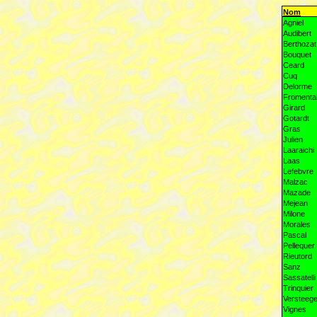
Nom
Agniel
Audibert
Berthozat
Bouquet
Ceard
Cuq
Delorme
Fromenta
Girard
Gotardt
Gras
Julien
Laaraichi
Laas
Lefebvre
Malzac
Mazade
Mejean
Milone
Morales
Pascal
Pellequer
Rieutord
Sanz
Sassatelli
Trinquier
Versteeg
Vignes