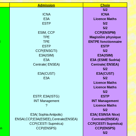
Admission
Choix
5/2
ICNA
ICNA
E3A
Licence Maths
ESTP
5/2
5/2
ESIM, CCP
CCP(ENSPM)
TPE
Magistère physique
l
TPE
ENTPE fonctionnaire
ESTP
ESTP
CCP(ENSGTI)
5/2
E3A(ISIM)
E3A(ISIM)
E3A
E3A (ESME Sudria)
Centrale( ENSEA)
Centrale( ENSEA)
5/2
E3A(CUST)
E3A(CUST)
E3A
5/2
Licence Maths
Licence Maths
5/2
ESTP, E3A(ISTG)
ESTP
INT Management
INT Management
?
Licence Maths
5/2
E3A( Sophia Antipolis)
E3A( ESINSA Nice)
ENSAI,CCP,E3A(ESIEE),Centrale(ENSEA)
Centrale(ENSEA)
CCP(CESTI Supméca)
CCP(CESTI Supméca)
en
CCP(ENSPS)
CCP(ENSPS)
5/2